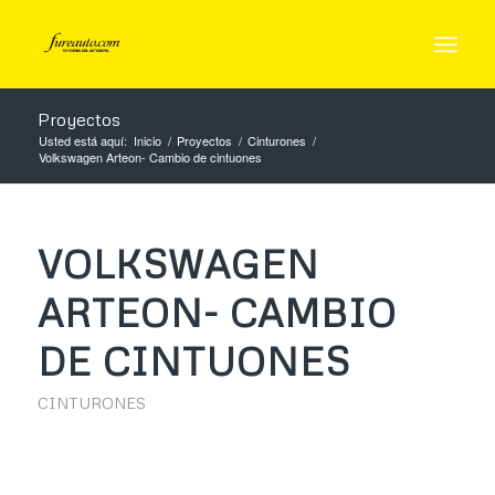
Proyectos
Usted está aquí:
Inicio
/
Proyectos
/
Cinturones
/
Volkswagen Arteon- Cambio de cintuones
VOLKSWAGEN
ARTEON- CAMBIO
DE CINTUONES
CINTURONES