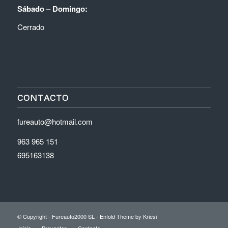
Sábado – Domingo:
Cerrado
CONTACTO
fureauto@hotmail.com
963 965 151
695163138
© Copyright - Fureauto2000 SL -
Enfold Theme by Kriesi
Inicio
Proyectos
Contacto