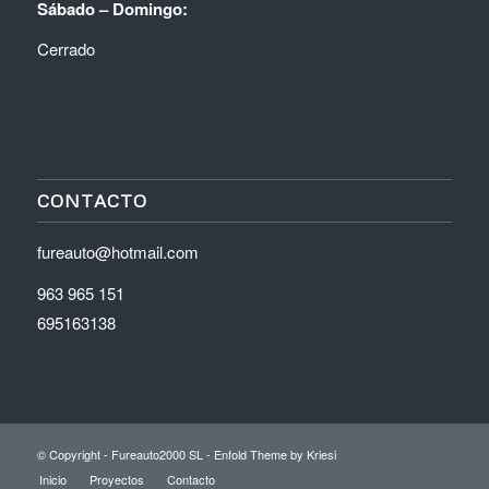
Sábado – Domingo:
Cerrado
CONTACTO
fureauto@hotmail.com
963 965 151
695163138
© Copyright - Fureauto2000 SL -
Enfold Theme by Kriesi
Inicio
Proyectos
Contacto