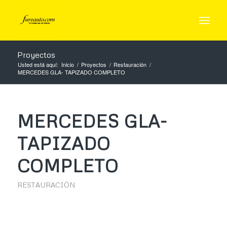
Proyectos
Usted está aquí:
Inicio
/
Proyectos
/
Restauración
/
MERCEDES GLA- TAPIZADO COMPLETO
MERCEDES GLA-
TAPIZADO
COMPLETO
RESTAURACIÓN