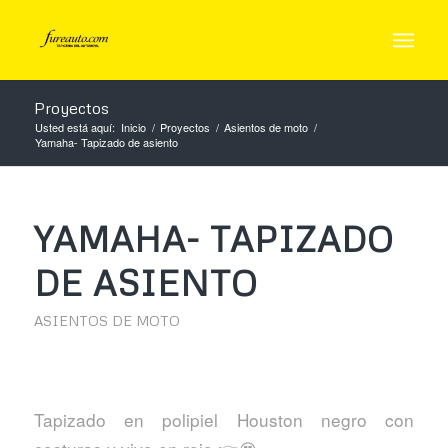
Proyectos
Usted está aquí:
Inicio
/
Proyectos
/
Asientos de moto
/
Yamaha- Tapizado de asiento
YAMAHA- TAPIZADO
DE ASIENTO
ASIENTOS DE MOTO
Tapizado en polipiel Houston negro con