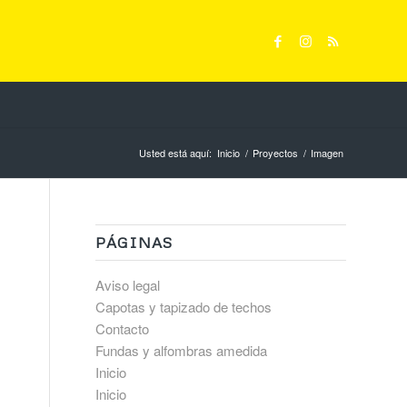
Usted está aquí:
Inicio
/
Proyectos
/
Imagen
PÁGINAS
Aviso legal
Capotas y tapizado de techos
Contacto
Fundas y alfombras amedida
Inicio
Inicio